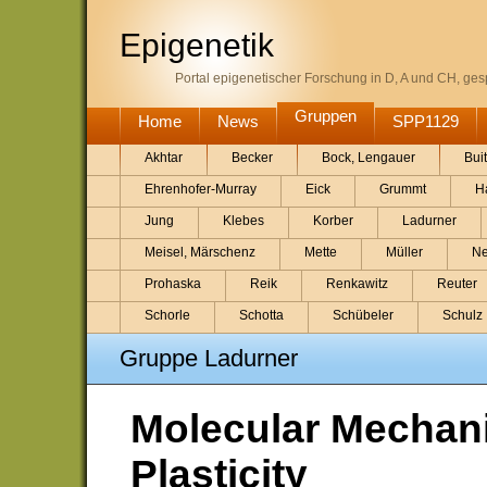
Epigenetik
Portal epigenetischer Forschung in D, A und CH, gesp
Gruppen
Home
News
SPP1129
Akhtar
Becker
Bock, Lengauer
Bui
Ehrenhofer-Murray
Eick
Grummt
H
Jung
Klebes
Korber
Ladurner
Meisel, Märschenz
Mette
Müller
Ne
Prohaska
Reik
Renkawitz
Reuter
Schorle
Schotta
Schübeler
Schulz
Gruppe Ladurner
Molecular Mechan
Plasticity