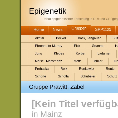
Epigenetik
Portal epigenetischer Forschung in D, A und CH, gesp
Gruppen
Home
News
SPP1129
Akhtar
Becker
Bock, Lengauer
Bui
Ehrenhofer-Murray
Eick
Grummt
H
Jung
Klebes
Korber
Ladurner
Meisel, Märschenz
Mette
Müller
Ne
Prohaska
Reik
Renkawitz
Reuter
Schorle
Schotta
Schübeler
Schulz
Gruppe Prawitt, Zabel
[Kein Titel verfügb
in Mainz