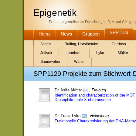
Epigenetik
Portal epigenetischer Forschung in D, A und CH, gesp
SPP1129
Home
News
Gruppen
Akhtar
Buiting, Horsthemke
Cardoso
Jeltsch
Leonhardt
Lyko
Müller
Saumweber
Walter
SPP1129 Projekte zum Stichwort
D
Dr. Asifa Akhtar
, Freiburg
Identification and characterization of the MOF
Drosophila male X chromosome.
Dr. Frank Lyko
, Heidelberg
Funktionelle Charakterisierung der DNA-Methyl