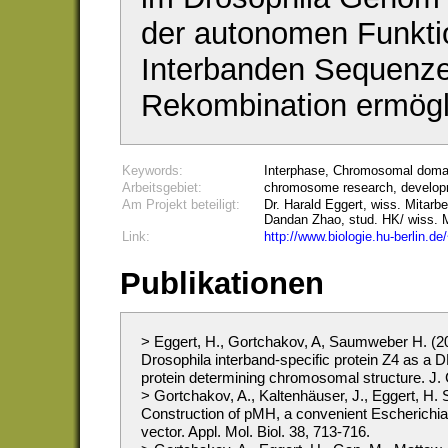
der autonomen Funkti
Interbanden Sequenze
Rekombination ermögl
Keywords:
Interphase
,
Chromosomal doma
Arbeitsgebiet:
chromosome research, develo
Am Projekt beteiligt:
Dr. Harald Eggert, wiss. Mitarb
Dandan Zhao, stud. HK/ wiss. M
Link:
http://www.biologie.hu-berlin.de
Publikationen
> Eggert, H., Gortchakov, A, Saumweber H. (2004
Drosophila interband-specific protein Z4 as a D
protein determining chromosomal structure. J. 
> Gortchakov, A., Kaltenhäuser, J., Eggert, H
Construction of pMH, a convenient Escherichia 
vector. Appl. Mol. Biol. 38, 713-716.