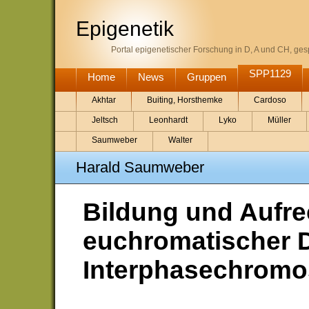
Epigenetik
Portal epigenetischer Forschung in D, A und CH, gesp
SPP1129
Home
News
Gruppen
Akhtar
Buiting, Horsthemke
Cardoso
Jeltsch
Leonhardt
Lyko
Müller
Saumweber
Walter
Harald Saumweber
Bildung und Aufre
euchromatischer 
Interphasechrom