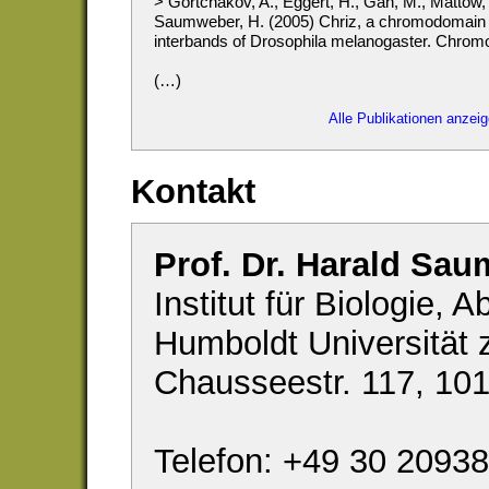
> Gortchakov, A., Eggert, H., Gan, M., Mattow, J
Saumweber, H. (2005) Chriz, a chromodomain pr
interbands of Drosophila melanogaster. Chrom
(…)
Alle Publikationen anzei
Kontakt
Prof. Dr. Harald Sau
Institut für Biologie, 
Humboldt Universität z
Chausseestr. 117, 10
Telefon: +49 30 2093